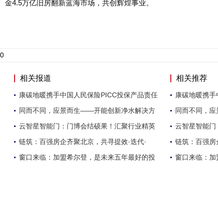
金4.5万亿旧房翻新蓝海市场，共创辉煌事业。
0
相关报道
相关推荐
康碳地暖携手中国人民保险PICC投保产品责任
康碳地暖携手
同而不同，应景而生——开能创新净水解决方
同而不同，应
云智星智能门：门博会结硕果！汇聚行业精英
云智星智能门
链筑：百强房企齐聚北京，共寻提效·迭代·
链筑：百强房
窗口来临：加盟希尔登，是未来五年最好的投
窗口来临：加