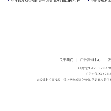
小摇篮板材荣获尚普咨询集团系列市场地位声
小摇篮板材
关于我们
|
广告营销中心
|
Copyright @ 2010-2015 http
广告合作QQ：2418533
未经建材招商授权，禁止复制或建立镜像. 信息真实紧供参